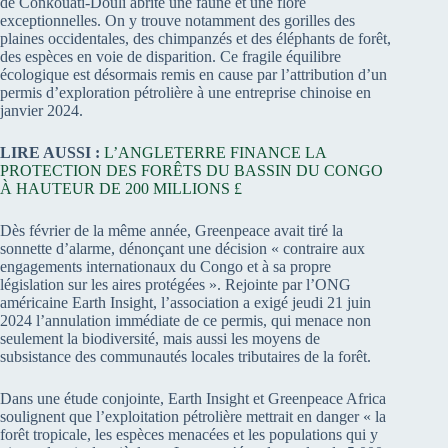
de Conkouati-Douli abrite une faune et une flore
exceptionnelles. On y trouve notamment des gorilles des
plaines occidentales, des chimpanzés et des éléphants de forêt,
des espèces en voie de disparition. Ce fragile équilibre
écologique est désormais remis en cause par l’attribution d’un
permis d’exploration pétrolière à une entreprise chinoise en
janvier 2024.
LIRE AUSSI :
L’ANGLETERRE FINANCE LA
PROTECTION DES FORÊTS DU BASSIN DU CONGO
À HAUTEUR DE 200 MILLIONS £
Dès février de la même année, Greenpeace avait tiré la
sonnette d’alarme, dénonçant une décision « contraire aux
engagements internationaux du Congo et à sa propre
législation sur les aires protégées ». Rejointe par l’ONG
américaine Earth Insight, l’association a exigé jeudi 21 juin
2024 l’annulation immédiate de ce permis, qui menace non
seulement la biodiversité, mais aussi les moyens de
subsistance des communautés locales tributaires de la forêt.
Dans une étude conjointe, Earth Insight et Greenpeace Africa
soulignent que l’exploitation pétrolière mettrait en danger « la
forêt tropicale, les espèces menacées et les populations qui y