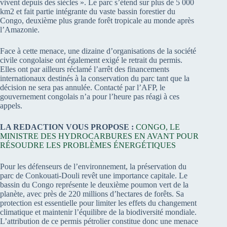
vivent depuis des siècles ». Le parc s’étend sur plus de 5 000
km2 et fait partie intégrante du vaste bassin forestier du
Congo, deuxième plus grande forêt tropicale au monde après
l’Amazonie.
Face à cette menace, une dizaine d’organisations de la société
civile congolaise ont également exigé le retrait du permis.
Elles ont par ailleurs réclamé l’arrêt des financements
internationaux destinés à la conservation du parc tant que la
décision ne sera pas annulée. Contacté par l’AFP, le
gouvernement congolais n’a pour l’heure pas réagi à ces
appels.
LA REDACTION VOUS PROPOSE :
CONGO, LE
MINISTRE DES HYDROCARBURES EN AVANT POUR
RÉSOUDRE LES PROBLÈMES ÉNERGÉTIQUES
Pour les défenseurs de l’environnement, la préservation du
parc de Conkouati-Douli revêt une importance capitale. Le
bassin du Congo représente le deuxième poumon vert de la
planète, avec près de 220 millions d’hectares de forêts. Sa
protection est essentielle pour limiter les effets du changement
climatique et maintenir l’équilibre de la biodiversité mondiale.
L’attribution de ce permis pétrolier constitue donc une menace