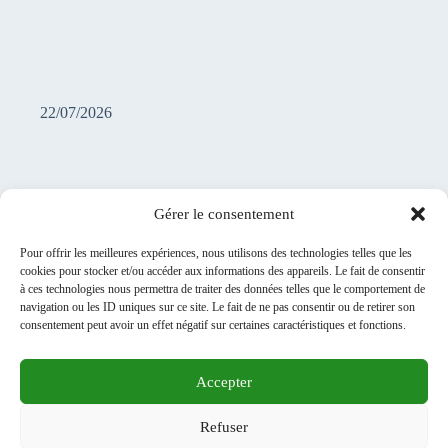
22/07/2026
Gérer le consentement
1
2
3
4
…
SUIVANT
Pour offrir les meilleures expériences, nous utilisons des technologies telles que les
cookies pour stocker et/ou accéder aux informations des appareils. Le fait de consentir
174
à ces technologies nous permettra de traiter des données telles que le comportement de
navigation ou les ID uniques sur ce site. Le fait de ne pas consentir ou de retirer son
consentement peut avoir un effet négatif sur certaines caractéristiques et fonctions.
Accepter
A PROPOS DE NOUS
Médiathèque
Refuser
ARCHIVES
MENTIONS LEGALES
RGPD