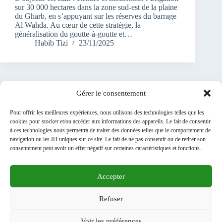
sur 30 000 hectares dans la zone sud-est de la plaine
du Gharb, en s’appuyant sur les réserves du barrage
Al Wahda. Au cœur de cette stratégie, la
généralisation du goutte-à-goutte et…
Habib Tizi
23/11/2025
Gérer le consentement
1
2
3
4
…
SUIVANT
Pour offrir les meilleures expériences, nous utilisons des technologies telles que les
cookies pour stocker et/ou accéder aux informations des appareils. Le fait de consentir
20
à ces technologies nous permettra de traiter des données telles que le comportement de
navigation ou les ID uniques sur ce site. Le fait de ne pas consentir ou de retirer son
consentement peut avoir un effet négatif sur certaines caractéristiques et fonctions.
Accepter
A PROPOS DE NOUS
Médiathèque
Refuser
ARCHIVES
MENTIONS LEGALES
RGPD
Contact
Voir les préférences