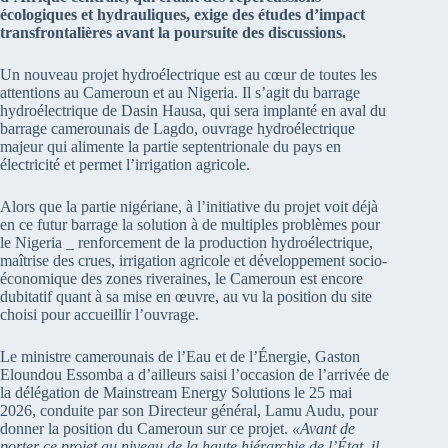
écologiques et hydrauliques, exige des études d’impact
transfrontalières avant la poursuite des discussions.
Un nouveau projet hydroélectrique est au cœur de toutes les
attentions au Cameroun et au Nigeria. Il s’agit du barrage
hydroélectrique de Dasin Hausa, qui sera implanté en aval du
barrage camerounais de Lagdo, ouvrage hydroélectrique
majeur qui alimente la partie septentrionale du pays en
électricité et permet l’irrigation agricole.
Alors que la partie nigériane, à l’initiative du projet voit déjà
en ce futur barrage la solution à de multiples problèmes pour
le Nigeria _ renforcement de la production hydroélectrique,
maîtrise des crues, irrigation agricole et développement socio-
économique des zones riveraines, le Cameroun est encore
dubitatif quant à sa mise en œuvre, au vu la position du site
choisi pour accueillir l’ouvrage.
Le ministre camerounais de l’Eau et de l’Énergie, Gaston
Eloundou Essomba a d’ailleurs saisi l’occasion de l’arrivée de
la délégation de Mainstream Energy Solutions le 25 mai
2026, conduite par son Directeur général, Lamu Audu, pour
donner la position du Cameroun sur ce projet.
«A
vant de
porter ce projet au niveau de la haute hiérarchie de l’État, il