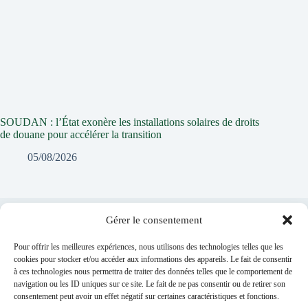
SOUDAN : l’État exonère les installations solaires de droits
de douane pour accélérer la transition
05/08/2026
Gérer le consentement
Laisser un commentaire
Pour offrir les meilleures expériences, nous utilisons des technologies telles que les
Vous devez
vous connecter
pour publier un commentaire.
cookies pour stocker et/ou accéder aux informations des appareils. Le fait de consentir
à ces technologies nous permettra de traiter des données telles que le comportement de
navigation ou les ID uniques sur ce site. Le fait de ne pas consentir ou de retirer son
consentement peut avoir un effet négatif sur certaines caractéristiques et fonctions.