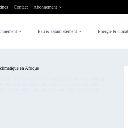
ines
Contact
Abonnement
onnement
Eau & assainissement
Énergie & clima
 climatique en Afrique
epuis le 12 et ce jusqu’au14 juin 2023. Le gouvernement de
omie bleue et l’action climatique en Afrique : les Etats
e, institutionnel et politique, se veut un temps fort de la