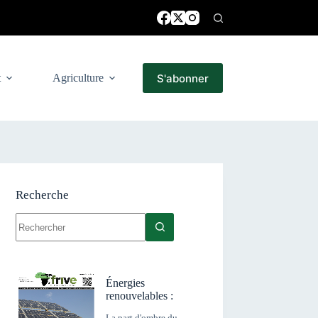
S'abonner
t
Agriculture
Plus
Recherche
Aucun
résultat
Énergies
renouvelables :
La part d'ombre du