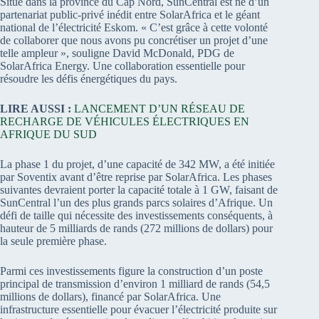
Situé dans la province du Cap Nord, SunCentral est né d’un
partenariat public-privé inédit entre SolarAfrica et le géant
national de l’électricité Eskom. « C’est grâce à cette volonté
de collaborer que nous avons pu concrétiser un projet d’une
telle ampleur », souligne David McDonald, PDG de
SolarAfrica Energy. Une collaboration essentielle pour
résoudre les défis énergétiques du pays.
LIRE AUSSI :
LANCEMENT D’UN RÉSEAU DE
RECHARGE DE VÉHICULES ÉLECTRIQUES EN
AFRIQUE DU SUD
La phase 1 du projet, d’une capacité de 342 MW, a été initiée
par Soventix avant d’être reprise par SolarAfrica. Les phases
suivantes devraient porter la capacité totale à 1 GW, faisant de
SunCentral l’un des plus grands parcs solaires d’Afrique. Un
défi de taille qui nécessite des investissements conséquents, à
hauteur de 5 milliards de rands (272 millions de dollars) pour
la seule première phase.
Parmi ces investissements figure la construction d’un poste
principal de transmission d’environ 1 milliard de rands (54,5
millions de dollars), financé par SolarAfrica. Une
infrastructure essentielle pour évacuer l’électricité produite sur