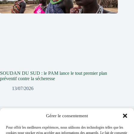
SOUDAN DU SUD : le PAM lance le tout premier plan
préventif contre la sécheresse
13/07/2026
Gérer le consentement
Laisser un commentaire
Pour offrir les meilleures expériences, nous utilisons des technologies telles que les
Vous devez
vous connecter
pour publier un commentaire.
cookies pour stocker et/ou accéder aux informations des appareils. Le fait de consentir