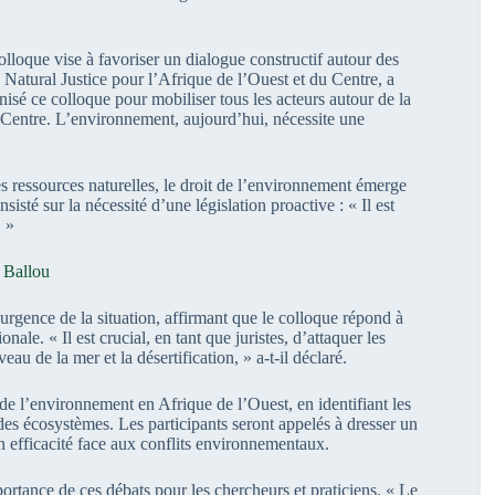
 colloque vise à favoriser un dialogue constructif autour des
atural Justice pour l’Afrique de l’Ouest et du Centre, a
isé ce colloque pour mobiliser tous les acteurs autour de la
 Centre. L’environnement, aujourd’hui, nécessite une
es ressources naturelles, le droit de l’environnement émerge
sté sur la nécessité d’une législation proactive : « Il est
. »
à Ballou
ence de la situation, affirmant que le colloque répond à
nale. « Il est crucial, en tant que juristes, d’attaquer les
eau de la mer et la désertification, » a-t-il déclaré.
de l’environnement en Afrique de l’Ouest, en identifiant les
des écosystèmes. Les participants seront appelés à dresser un
on efficacité face aux conflits environnementaux.
rtance de ces débats pour les chercheurs et praticiens. « Le