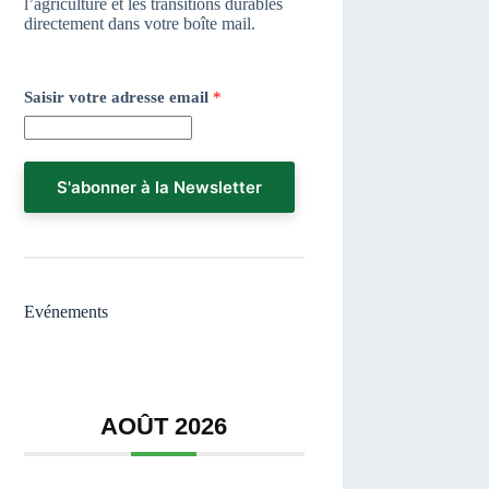
l’agriculture et les transitions durables
directement dans votre boîte mail.
v
Saisir votre adresse email
*
o
t
r
e
e
S'abonner à la Newsletter
m
a
i
l
*
Evénements
AOÛT 2026