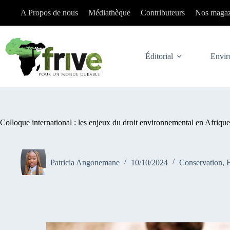
Passer
A Propos de nous
Médiathèque
Contributeurs
Nos magaz
au
contenu
Éditorial
Envir
Colloque international : les enjeux du droit environnemental en Afriqu
Patricia Angonemane
10/10/2024
Conservation
,