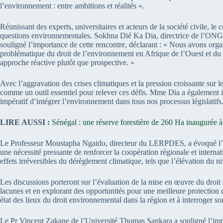
l’environnement : entre ambitions et réalités ».
Réunissant des experts, universitaires et acteurs de la société civile, le
questions environnementales. Sokhna Dié Ka Dia, directrice de l’ONG N
souligné l’importance de cette rencontre, déclarant : « Nous avons organ
problématique du droit de l’environnement en Afrique de l’Ouest et du
approche réactive plutôt que prospective. »
Avec l’aggravation des crises climatiques et la pression croissante sur l
comme un outil essentiel pour relever ces défis. Mme Dia a également insi
impératif d’intégrer l’environnement dans tous nos processus législatifs
LIRE AUSSI :
Sénégal : une réserve forestière de 260 Ha inaugurée 
Le Professeur Moustapha Ngaido, directeur du LERPDES, a évoqué l’urg
une nécessité pressante de renforcer la coopération régionale et internatio
effets irréversibles du dérèglement climatique, tels que l’élévation du niv
Les discussions porteront sur l’évaluation de la mise en œuvre du droit 
lacunes et en explorant des opportunités pour une meilleure protection 
état des lieux du droit environnemental dans la région et à interroger s
Le Pr Vincent Zakane de l’Université Thomas Sankara a souligné l’impo