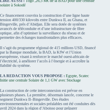
LIRE AUSSI :
Togo ,26,5 M€ de la BAD pour une centrale
solaire à Sokodé
Ce financement couvrira la construction d’une ligne haute
tension 400/330 kilovolts entre Dunkwa II, au Ghana, et
Bingerville, près d’Abidjan. Elle sera dotée de systèmes
avancés de téléconduite et d’une infrastructure de fibre
optique, afin d’optimiser la surveillance du réseau et de
permettre des échanges transfrontaliers plus efficaces.
Il s’agit du programme régional de 415 millions USD, financé
par la Banque mondiale, la BAD, la KfW et l’Union
européenne, visant à renforcer le marché ouest-africain de
l’électricité, à améliorer l’accès à l’énergie et à accroître la
fiabilité du système.
LA REDACTION VOUS PROPOSE :
Egypte, Scatec
Initie une centrale Solaire de 1,1 GW avec Stockage
La construction de cette interconnexion est prévue en
plusieurs phases. La première, désormais lancée, concerne le
segment Dunkwa II–Bingerville. Des études
environnementales et sociales préalables ont été conduites dès
avril 2024 dans la région d’Aboisso pour préparer