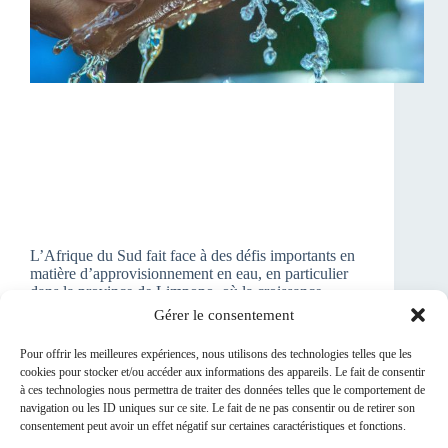
L’Afrique du Sud fait face à des défis importants en
matière d’approvisionnement en eau, en particulier
dans la province de Limpopo, où la croissance
industrielle et le développement social sont entravés
Gérer le consentement
par des pénuries chroniques. Pour y remédier, le
gouvernement…
Pour offrir les meilleures expériences, nous utilisons des technologies telles que les
Habib Tizi
18/07/2024
cookies pour stocker et/ou accéder aux informations des appareils. Le fait de consentir
à ces technologies nous permettra de traiter des données telles que le comportement de
navigation ou les ID uniques sur ce site. Le fait de ne pas consentir ou de retirer son
consentement peut avoir un effet négatif sur certaines caractéristiques et fonctions.