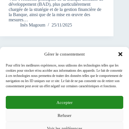
développement (BAD), plus particulièrement
chargée de la stratégie et de la gestion financière de
la Banque, ainsi que de la mise en œuvre des
mesures…
Inès Magoum
25/11/2025
Gérer le consentement
1
2
3
4
…
SUIVANT
Pour offrir les meilleures expériences, nous utilisons des technologies telles que les
cookies pour stocker et/ou accéder aux informations des appareils. Le fait de consentir
7
à ces technologies nous permettra de traiter des données telles que le comportement de
navigation ou les ID uniques sur ce site. Le fait de ne pas consentir ou de retirer son
consentement peut avoir un effet négatif sur certaines caractéristiques et fonctions.
Accepter
A PROPOS DE NOUS
Médiathèque
Refuser
ARCHIVES
MENTIONS LEGALES
RGPD
Contact
Voir les préférences