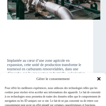
Implantée au cœur d’une zone agricole en
expansion, cette unité de production transforme le
tournesol en carburants renouvelables, dans une
démarche qui lie innovation industrielle, valorisation
des ressources locales et réduction de l’empreinte
Gérer le consentement
carbone. « Cette inauguration symbolise notre
volonté…
Pour offrir les meilleures expériences, nous utilisons des technologies telles que les
Patricia Angonemane
28/06/2025
cookies pour stocker et/ou accéder aux informations des appareils. Le fait de consentir
à ces technologies nous permettra de traiter des données telles que le comportement de
navigation ou les ID uniques sur ce site. Le fait de ne pas consentir ou de retirer son
consentement peut avoir un effet négatif sur certaines caractéristiques et fonctions.