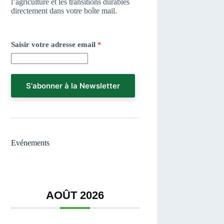
l’agriculture et les transitions durables
directement dans votre boîte mail.
*
Saisir votre adresse email
*
v
o
t
r
e
S'abonner à la Newsletter
e
m
a
i
l
Evénements
AOÛT 2026