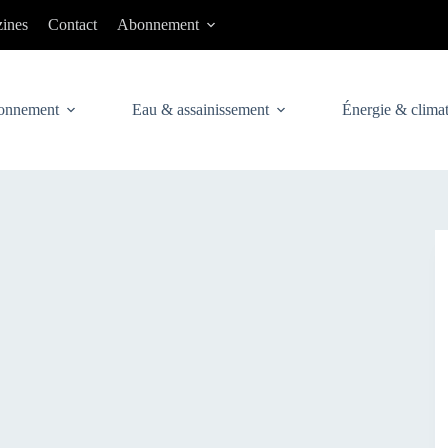
ines
Contact
Abonnement
onnement
Eau & assainissement
Énergie & clima