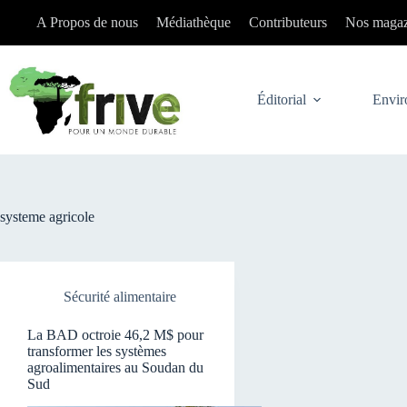
Passer
A Propos de nous
Médiathèque
Contributeurs
Nos magaz
au
contenu
Éditorial
Envir
systeme agricole
Sécurité alimentaire
La BAD octroie 46,2 M$ pour
transformer les systèmes
agroalimentaires au Soudan du
Sud