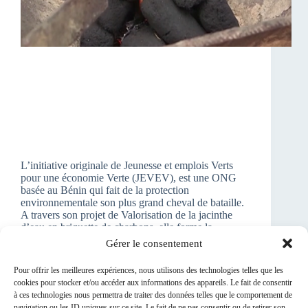
L’initiative originale de Jeunesse et emplois Verts
pour une économie Verte (JEVEV), est une ONG
basée au Bénin qui fait de la protection
environnementale son plus grand cheval de bataille.
A travers son projet de Valorisation de la jacinthe
d’eau en briquette de charbons, elle forme la
jeunesse béninoise aux actions écocitoyennes avec
Gérer le consentement
un encrage sur la promotion des pratiques durables et
la réduction des gaz à effet de serres.
Pour offrir les meilleures expériences, nous utilisons des technologies telles que les
AfriVe
22/02/2023
cookies pour stocker et/ou accéder aux informations des appareils. Le fait de consentir
à ces technologies nous permettra de traiter des données telles que le comportement de
navigation ou les ID uniques sur ce site. Le fait de ne pas consentir ou de retirer son